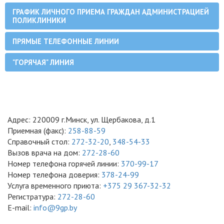
ГРАФИК ЛИЧНОГО ПРИЕМА ГРАЖДАН АДМИНИСТРАЦИЕЙ
ПОЛИКЛИНИКИ
ПРЯМЫЕ ТЕЛЕФОННЫЕ ЛИНИИ
"ГОРЯЧАЯ" ЛИНИЯ
Адрес: 220009 г.Минск, ул. Щербакова, д.1
Приемная (факс):
258-88-59
Справочный стол:
272-32-20
,
348-54-33
Вызов врача на дом:
272-28-60
Номер телефона горячей линии:
370-99-17
Номер телефона доверия:
378-24-99
Услуга временного приюта:
+375 29 367-32-32
Регистратура:
272-28-60
E-mail:
info@9gp.by